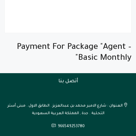
Payment For Package "Agent –
Basic Monthly"
أتصل بنا
العنوان : شارع الامير محمد بن عبدالعزيز . الطابق الاول . مبنى أستر
التحلية . جدة , المملكة العربية السعودية
966549253780