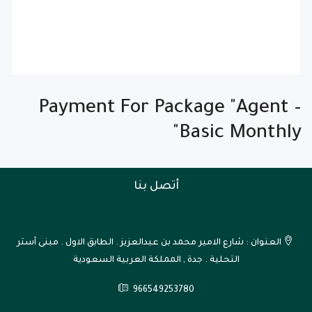
Payment For Package "Agent –
Basic Monthly"
أتصل بنا
العنوان : شارع الامير محمد بن عبدالعزيز . الطابق الاول . مبنى أستر
التحلية . جدة , المملكة العربية السعودية
966549253780