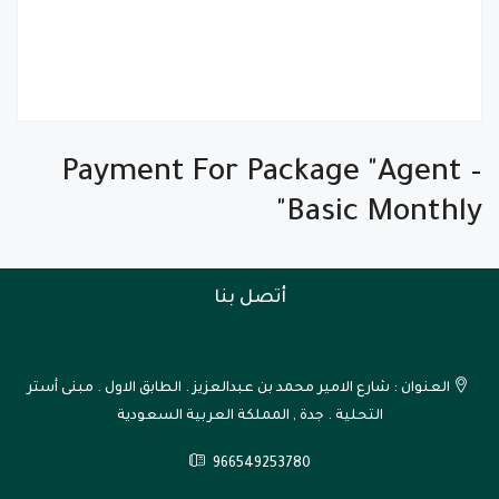
Payment For Package "Agent –
Basic Monthly"
أتصل بنا
العنوان : شارع الامير محمد بن عبدالعزيز . الطابق الاول . مبنى أستر
التحلية . جدة , المملكة العربية السعودية
966549253780